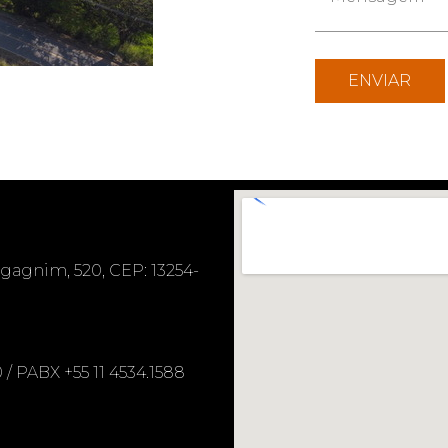
gagnim, 520, CEP: 13254-
l
 PABX +55 11 4534.1588