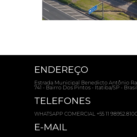
ENDEREÇO
Estrada Municipal Benedicto Antônio Ra
741 - Bairro Dos Pintos - Itatiba/SP - Brasi
TELEFONES
WHATSAPP COMERCIAL +55 11 98952.8100 /
E-MAIL