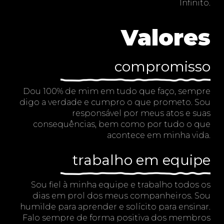
Infinito.
Valores
compromisso
Dou 100% de mim em tudo que faço, sempre
digo a verdade e cumpro o que prometo. Sou
responsável por meus atos e suas
consequências, bem como por tudo o que
acontece em minha vida.
trabalho em equipe
Sou fiel à minha equipe e trabalho todos os
dias em prol dos meus companheiros. Sou
humilde para aprender e solícito para ensinar.
Falo sempre de forma positiva dos membros